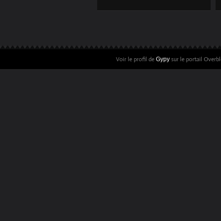
MALADE : PRENEZ
LE TEMPS
D'ÉCOUTER CE
SLAM
Voir le profil de
sur le portail Overb
Gypy