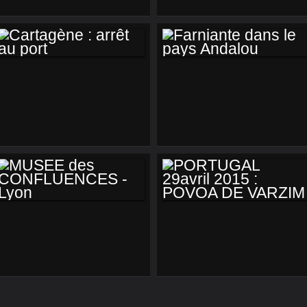
VIRGINIE ET
VIRGINIE ET
FERNANDO :
FERNANDO :
EXPRESSIONS
SERVICE DES
CADRES
CARTAGÈNE :
FARNIANTE DANS
ARRÊT AU PORT
LE PAYS ANDALOU
MUSEE DES
PORTUGAL 29AVRIL
CONFLUENCES -
2015 : POVOA DE
LYON
VARZIM