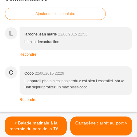
Ajouter un commentaire
L
laroche jean marie
22/06/2015 22:53
bien la decontraction
Répondre
C
Coco
22/06/2015 22:29
L appareil photo n est pas perdu.c est bien l essentiel. <br />
Bon sejour profitez un max bises coco
Répondre
< Balade matinale à la
Cartagène : arrêt au port >
roseraie du parc de la Tête
d'Or