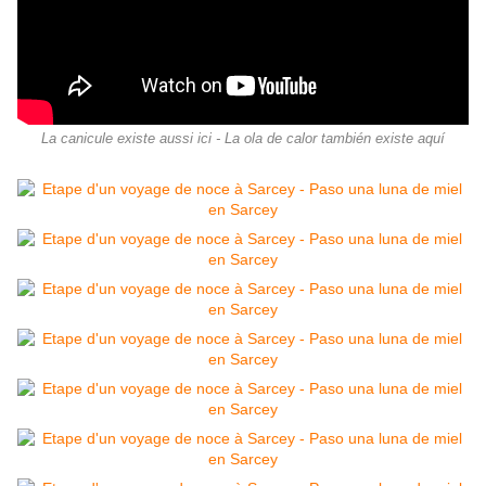
La canicule existe aussi ici - La ola de calor también existe aquí