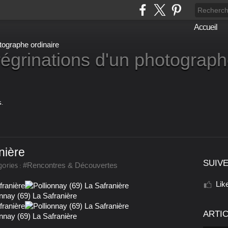
Accueil
égrinations d'un photograp
.
nière
SUIVE
ories :
#Rencontres & Découvertes
Lik
ARTI